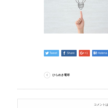
Tweet
Share
+1
Hatena
ひらめき電球
コメント