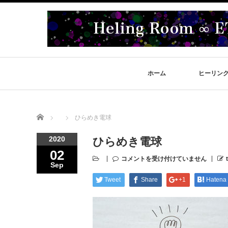
ホーム
ヒーリン
Home
ひらめき電球
2020
ひらめき電球
02
コメントを受け付けていません
Sep
Tweet
Share
+1
Hatena